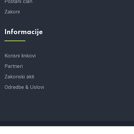
Postani član
Zakoni
Informacije
Korisni linkovi
Partneri
Zakonski akti
Odredbe & Uslovi
© 2024 UHJ. Developed by ProCreative in corporation