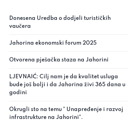
Donesena Uredba o dodjeli turističkih
vaučera
Jahorina ekonomski forum 2025
Otvorena pješačka staza na Jahorini
LJEVNAIĆ: Cilj nam je da kvalitet usluga
bude još bolji i da Jahorina živi 365 dana u
godini
Okrugli sto na temu ” Unapređenje i razvoj
infrastrukture na Jahorini”.