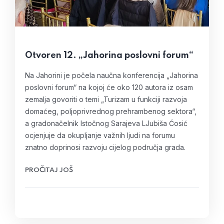
Otvoren 12. „Jahorina poslovni forum“
Na Jahorini je počela naučna konferencija „Jahorina
poslovni forum“ na kojoj će oko 120 autora iz osam
zemalja govoriti o temi „Turizam u funkciji razvoja
domaćeg, poljoprivrednog prehrambenog sektora“,
a gradonačelnik Istočnog Sarajeva LJubiša Ćosić
ocjenjuje da okupljanje važnih ljudi na forumu
znatno doprinosi razvoju cijelog područja grada.
PROČITAJ JOŠ