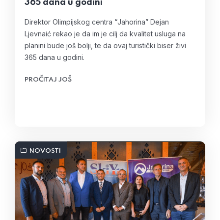
365 dana u godini
Direktor Olimpijskog centra “Јahorina” Dejan
Ljevnaić rekao je da im je cilj da kvalitet usluga na
planini bude još bolji, te da ovaj turistički biser živi
365 dana u godini.
PROČITAJ JOŠ
NOVOSTI