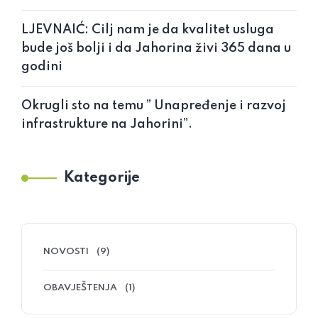
LJEVNAIĆ: Cilj nam je da kvalitet usluga
bude još bolji i da Jahorina živi 365 dana u
godini
Okrugli sto na temu ” Unapređenje i razvoj
infrastrukture na Jahorini”.
Kategorije
NOVOSTI
(9)
OBAVJEŠTENJA
(1)