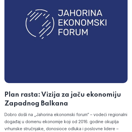
Plan rasta: Vizija za jaču ekonomiju
Zapadnog Balkana
Dobro došli na „Jahorina ekonomski forum“ – vodeći regionalni
događaj u domenu ekonomije koji od 2016. godine okuplja
vrhunske stručnjake, donosioce odluka i poslovne lidere –