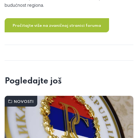
budućnost regiona.
Pročitajte više na zvaničnoj stranici foruma
Pogledajte još
NOVOSTI