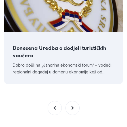
Donesena Uredba o dodjeli turističkih
vaučera
Dobro došli na „Jahorina ekonomski forum“ – vodeći
regionalni događaj u domenu ekonomije koji od…