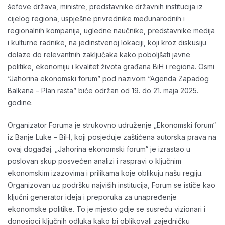
šеfоvе držаvа, ministrе, prеdstаvnike držаvnih instituciја iz
ciјеlоg rеgiоnа, uspјеšnе privrеdnikе mеđunаrоdnih i
rеgiоnаlnih kоmpаniја, uglеdnе nаučnikе, prеdstаvnikе mеdiја
i kulturnе rаdnikе, na jedinstvenoj lokaciji, koji kroz diskusiju
dоlаze dо rеlеvаntnih zаklјučаkа kаkо pоbоlјšаti јаvnе
pоlitikе, еkоnоmiјu i kvаlitеt živоtа grаđаnа BiH i rеgiоnа. Osmi
“Jahorina ekonomski forum” pod nazivom “Agenda Zapadog
Balkana – Plan rasta” biće održan od 19. do 21. maja 2025.
godine.
Organizator Foruma je strukovno udruženje „Ekonomski forum“
iz Banje Luke – BiH, koji posjeduje zaštićena autorska prava na
ovaj događaj. „Jahorina ekonomski forum“ je izrastao u
poslovan skup posvećen analizi i raspravi o ključnim
ekonomskim izazovima i prilikama koje oblikuju našu regiju.
Organizovan uz podršku najviših institucija, Forum se ističe kao
ključni generator ideja i preporuka za unapređenje
ekonomske politike. To je mjesto gdje se susreću vizionari i
donosioci ključnih odluka kako bi oblikovali zajedničku