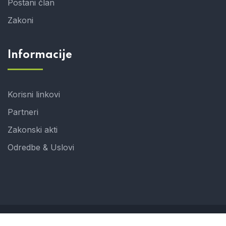
Postani član
Zakoni
Informacije
Korisni linkovi
Partneri
Zakonski akti
Odredbe & Uslovi
© 2024 UHJ. Developed by ProCreative in corporation