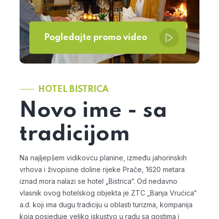
Pogledajte promo video
HOTEL BISTRICA
Novo ime - sa
tradicijom
Na najljepšem vidikovcu planine, između jahorinskih
vrhova i živopisne doline rijeke Prače, 1620 metara
iznad mora nalazi se hotel „Bistrica“. Od nedavno
vlasnik ovog hotelskog objekta je ZTC „Banja Vrućica“
a.d. koji ima dugu tradiciju u oblasti turizma, kompanija
koja posjeduje veliko iskustvo u radu sa gostima i