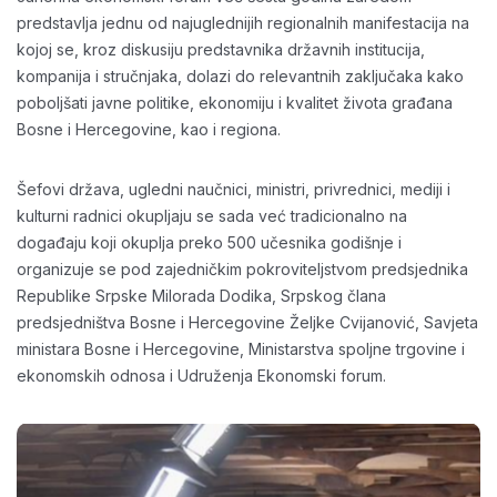
predstavlja jednu od najuglednijih regionalnih manifestacija na
kojoj se, kroz diskusiju predstavnika državnih institucija,
kompanija i stručnjaka, dolazi do relevantnih zaključaka kako
poboljšati javne politike, ekonomiju i kvalitet života građana
Bosne i Hercegovine, kao i regiona.
Šefovi država, ugledni naučnici, ministri, privrednici, mediji i
kulturni radnici okupljaju se sada već tradicionalno na
događaju koji okuplja preko 500 učesnika godišnje i
organizuje se pod zajedničkim pokroviteljstvom predsjednika
Republike Srpske Milorada Dodika, Srpskog člana
predsjedništva Bosne i Hercegovine Željke Cvijanović, Savjeta
ministara Bosne i Hercegovine, Ministarstva spoljne trgovine i
ekonomskih odnosa i Udruženja Ekonomski forum.